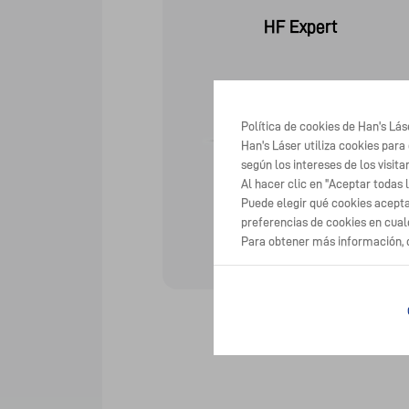
eries
HF Expert
Política de cookies de Han's Lás
Han's Láser utiliza cookies para
según los intereses de los visita
Al hacer clic en "Aceptar todas 
Puede elegir qué cookies acepta
preferencias de cookies en cua
roduct
View Product
Para obtener más información, 