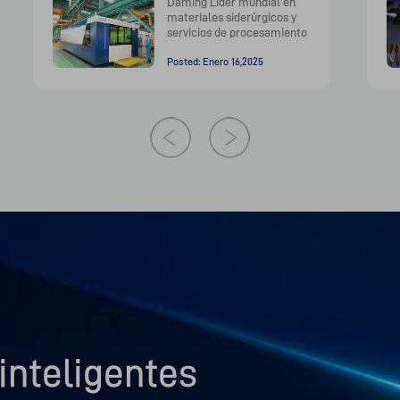
Daming Líder mundial en
materiales siderúrgicos y
servicios de procesamiento
Posted: Enero 16,2025
inteligentes