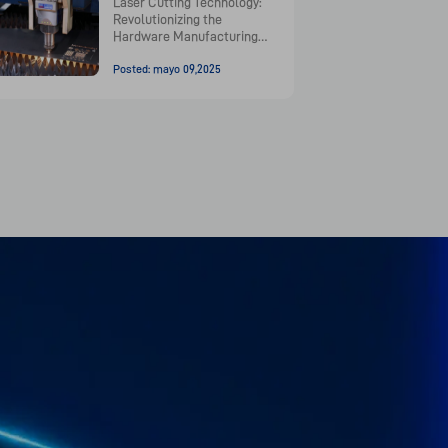
Laser Cutting Technology:
Revolutionizing the
Hardware Manufacturing
Industry
Posted: mayo 09,2025