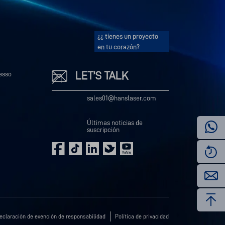
¿¿ tienes un proyecto
en tu corazón?
LET’S TALK
esso
sales01@hanslaser.com
Últimas noticias de
suscripción
eclaración de exención de responsabilidad
Política de privacidad