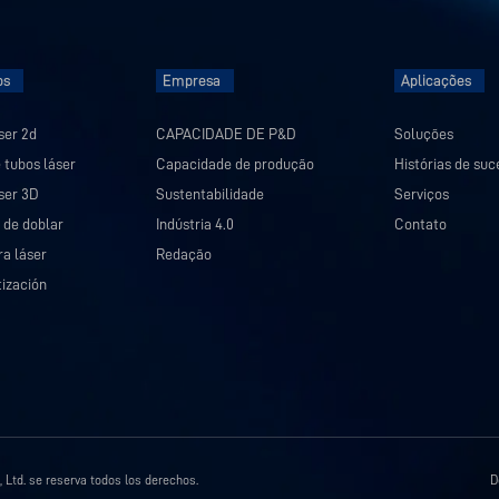
os
Empresa
Aplicações
ser 2d
CAPACIDADE DE P&D
Soluções
 tubos láser
Capacidade de produção
Histórias de suc
ser 3D
Sustentabilidade
Serviços
 de doblar
Indústria 4.0
Contato
a láser
Redação
ización
, Ltd. se reserva todos los derechos.
D