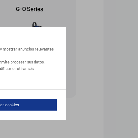
G-O Series
HF Exp
o y mostrar anuncios relevantes
ermite procesar sus datos.
ficar o retirar sus
View Product
View Produ
las cookies